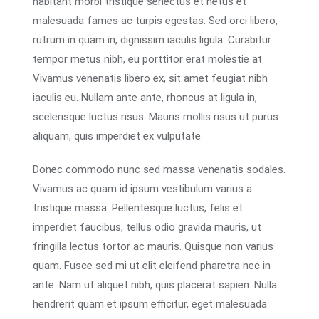
habitant morbi tristique senectus et netus et
malesuada fames ac turpis egestas. Sed orci libero,
rutrum in quam in, dignissim iaculis ligula. Curabitur
tempor metus nibh, eu porttitor erat molestie at.
Vivamus venenatis libero ex, sit amet feugiat nibh
iaculis eu. Nullam ante ante, rhoncus at ligula in,
scelerisque luctus risus. Mauris mollis risus ut purus
aliquam, quis imperdiet ex vulputate.
Donec commodo nunc sed massa venenatis sodales.
Vivamus ac quam id ipsum vestibulum varius a
tristique massa. Pellentesque luctus, felis et
imperdiet faucibus, tellus odio gravida mauris, ut
fringilla lectus tortor ac mauris. Quisque non varius
quam. Fusce sed mi ut elit eleifend pharetra nec in
ante. Nam ut aliquet nibh, quis placerat sapien. Nulla
hendrerit quam et ipsum efficitur, eget malesuada